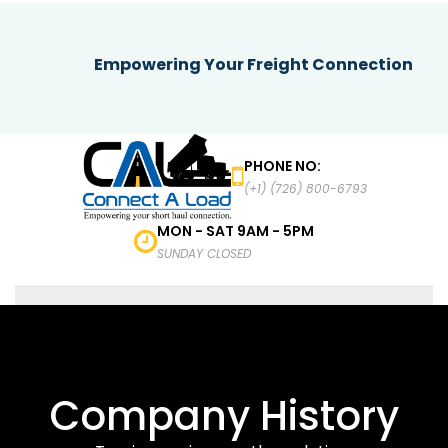
Empowering Your Freight Connection
PHONE NO:
(+1) (726) 800-6793
MON - SAT 9AM - 5PM
SUNDAY CLOSED
MENU
Company History